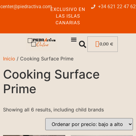
center@piedractiva.com
+34 621 22 47 62
EXCLUSIVO EN
LAS ISLAS
CANARIAS
0,00
€
Inicio
/ Cooking Surface Prime
Cooking Surface
Prime
Showing all 6 results, including child brands