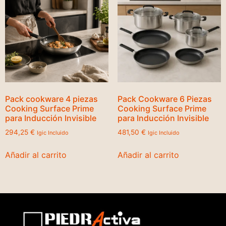
Pack cookware 4 piezas
Pack Cookware 6 Piezas
Cooking Surface Prime
Cooking Surface Prime
para Inducción Invisible
para Inducción Invisible
294,25
€
481,50
€
Igic Incluido
Igic Incluido
Añadir al carrito
Añadir al carrito