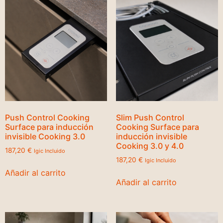
Push Control Cooking
Slim Push Control
Surface para inducción
Cooking Surface para
invisible Cooking 3.0
inducción invisible
Cooking 3.0 y 4.0
187,20
€
Igic Incluido
187,20
€
Igic Incluido
Añadir al carrito
Añadir al carrito