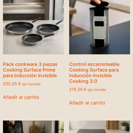
Pack cookware 3 piezas
Control escamoteable
Cooking Surface Prime
Cooking Surface para
para Inducción Invisible
inducción invisible
Cooking 3.0
230,05
€
Igic Incluido
276,55
€
Igic Incluido
Añadir al carrito
Añadir al carrito