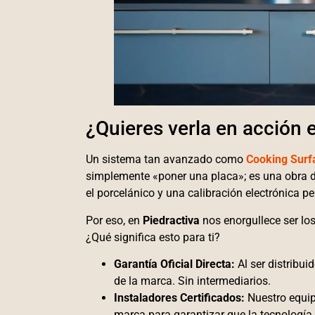
¿Quieres verla en acción 
Un sistema tan avanzado como
Cooking Surf
simplemente «poner una placa»; es una obra de
el porcelánico y una calibración electrónica pe
Por eso, en
Piedractiva
nos enorgullece ser lo
¿Qué significa esto para ti?
Garantía Oficial Directa:
Al ser distribui
de la marca. Sin intermediarios.
Instaladores Certificados:
Nuestro equip
marca para garantizar que la tecnología