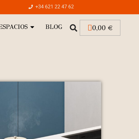
+34 621 22 47 62
ESPACIOS
BLOG
0,00
€