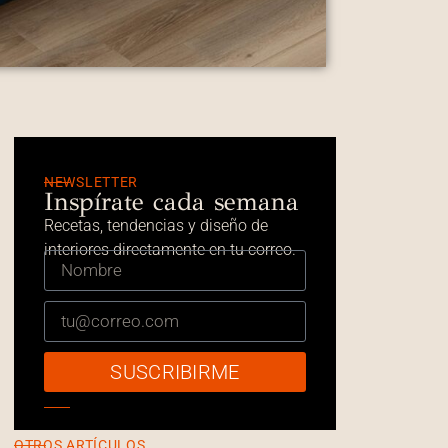
NEWSLETTER
Inspírate cada semana
Recetas, tendencias y diseño de
interiores directamente en tu correo.
SUSCRIBIRME
OTROS ARTÍCULOS