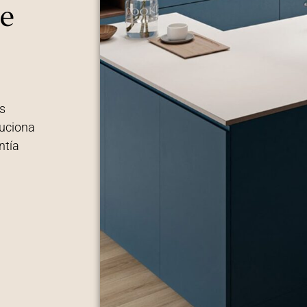
e
s
luciona
ntía