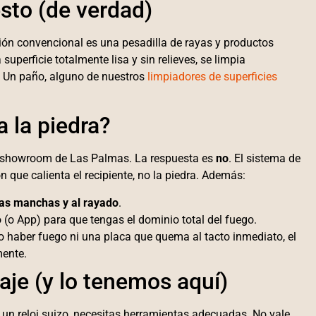
sto (de verdad)
ión convencional es una pesadilla de rayas y productos
 superficie totalmente lisa y sin relieves, se limpia
. Un paño, alguno de nuestros
limpiadores de superficies
 la piedra?
o showroom de Las Palmas. La respuesta es
no
. El sistema de
n que calienta el recipiente, no la piedra. Además:
las manchas y al rayado
.
(o App) para que tengas el dominio total del fuego.
o haber fuego ni una placa que quema al tacto inmediato, el
mente.
aje (y lo tenemos aquí)
 un reloj suizo, necesitas herramientas adecuadas. No vale