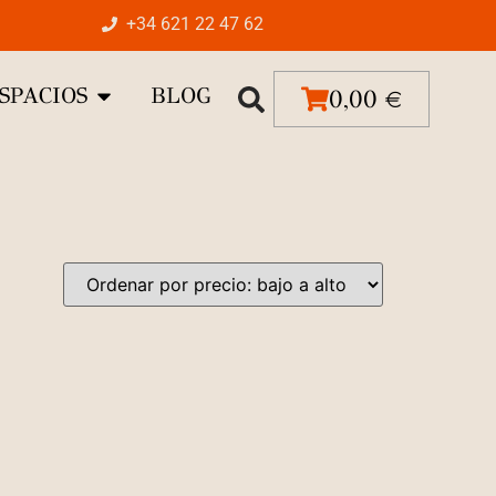
+34 621 22 47 62
SPACIOS
BLOG
0,00
€