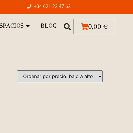
+34 621 22 47 62
SPACIOS
BLOG
0,00
€