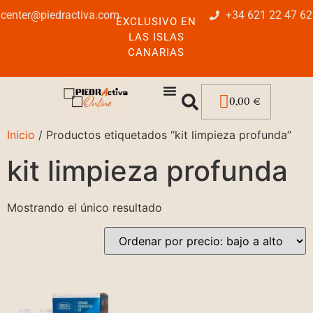
center@piedractiva.com
+34 621 22 47 62
EXCLUSIVO EN
LAS ISLAS
CANARIAS
0,00
€
Inicio
/ Productos etiquetados “kit limpieza profunda”
kit limpieza profunda
Mostrando el único resultado