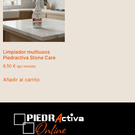
Limpiador multiusos
Piedractiva Stone Care
8,50
€
Igic Incluido
Añadir al carrito