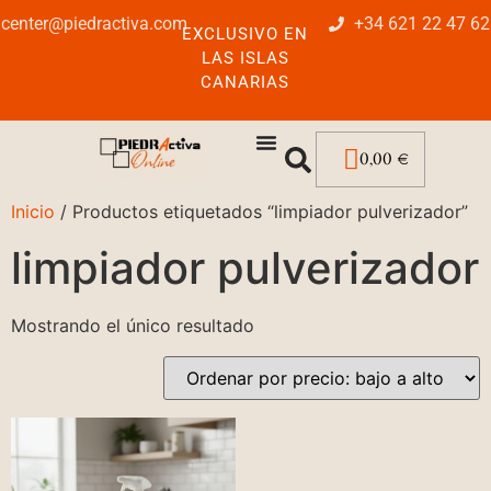
center@piedractiva.com
+34 621 22 47 62
EXCLUSIVO EN
LAS ISLAS
CANARIAS
0,00
€
Inicio
/ Productos etiquetados “limpiador pulverizador”
limpiador pulverizador
Mostrando el único resultado