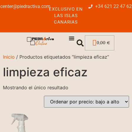
center@piedractiva.com
+34 621 22 47 62
EXCLUSIVO EN
LAS ISLAS
CANARIAS
0,00
€
Inicio
/ Productos etiquetados “limpieza eficaz”
limpieza eficaz
Mostrando el único resultado