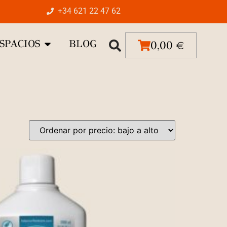
+34 621 22 47 62
SPACIOS
BLOG
0,00
€