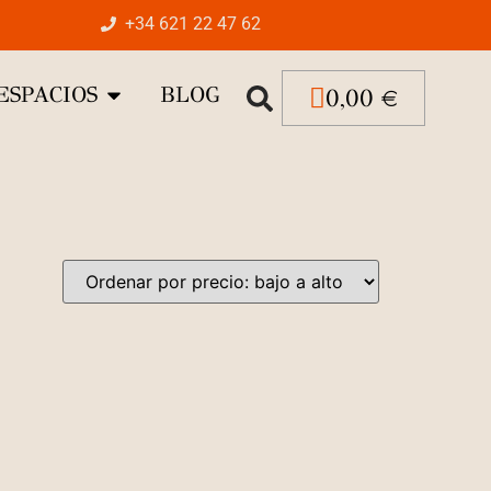
+34 621 22 47 62
ESPACIOS
BLOG
0,00
€