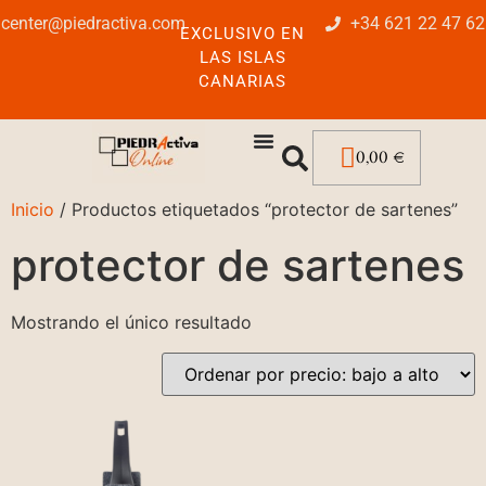
center@piedractiva.com
+34 621 22 47 62
EXCLUSIVO EN
LAS ISLAS
CANARIAS
0,00
€
Inicio
/ Productos etiquetados “protector de sartenes”
protector de sartenes
Mostrando el único resultado