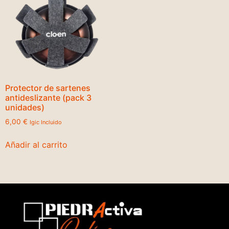
Protector de sartenes
antideslizante (pack 3
unidades)
6,00
€
Igic Incluido
Añadir al carrito