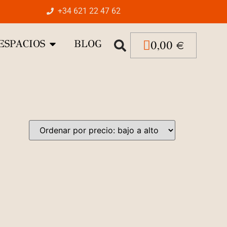
+34 621 22 47 62
ESPACIOS
BLOG
0,00
€