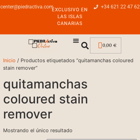
center@piedractiva.com
+34 621 22 47 62
EXCLUSIVO EN
LAS ISLAS
CANARIAS
0,00
€
Inicio
/ Productos etiquetados “quitamanchas coloured
stain remover”
quitamanchas
coloured stain
remover
Mostrando el único resultado