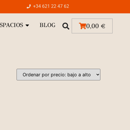
+34 621 22 47 62
SPACIOS
BLOG
0,00
€