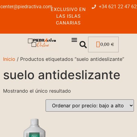
center@piedractiva.com
+34 621 22 47 62
EXCLUSIVO EN
LAS ISLAS
CANARIAS
0,00
€
Inicio
/ Productos etiquetados “suelo antideslizante”
suelo antideslizante
Mostrando el único resultado