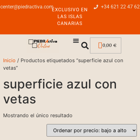
center@piedractiva.com
+34 621 22 47 62
EXCLUSIVO EN
LAS ISLAS
CANARIAS
0,00
€
Inicio
/ Productos etiquetados “superficie azul con
vetas”
superficie azul con
vetas
Mostrando el único resultado