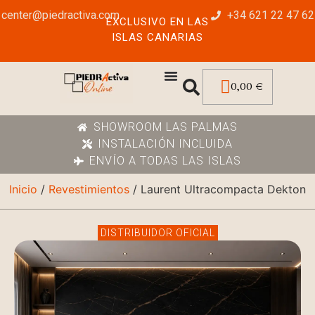
center@piedractiva.com
+34 621 22 47 62
EXCLUSIVO EN LAS
ISLAS CANARIAS
0,00
€
SHOWROOM LAS PALMAS
INSTALACIÓN INCLUIDA
ENVÍO A TODAS LAS ISLAS
Inicio
/
Revestimientos
/ Laurent Ultracompacta Dekton
DISTRIBUIDOR OFICIAL