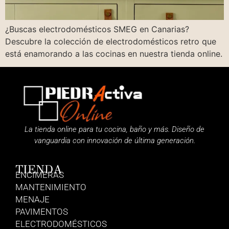
¿Buscas electrodomésticos SMEG en Canarias?
Descubre la colección de electrodomésticos retro que
está enamorando a las cocinas en nuestra tienda online.
La tienda online para tu cocina, baño y más. Diseño de
vanguardia con innovación de última generación.
TIENDA
ENCIMERAS
MANTENIMIENTO
MENAJE
PAVIMENTOS
ELECTRODOMÉSTICOS