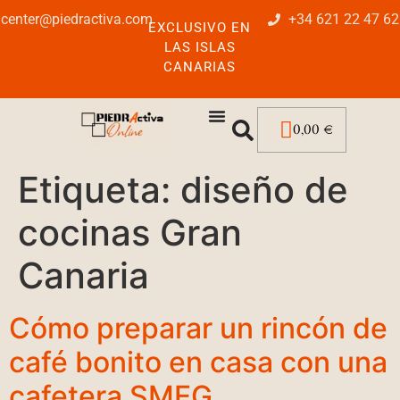
center@piedractiva.com
+34 621 22 47 62
EXCLUSIVO EN
LAS ISLAS
CANARIAS
0,00
€
Etiqueta:
diseño de
cocinas Gran
Canaria
Cómo preparar un rincón de
café bonito en casa con una
cafetera SMEG