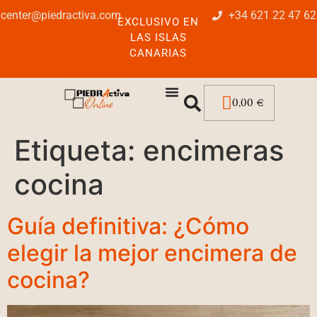
center@piedractiva.com
+34 621 22 47 62
EXCLUSIVO EN
LAS ISLAS
CANARIAS
0,00
€
Etiqueta:
encimeras
cocina
Guía definitiva: ¿Cómo
elegir la mejor encimera de
cocina?