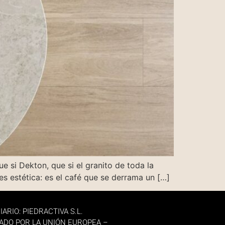
e si Dekton, que si el granito de toda la
es estética: es el café que se derrama un […]
IARIO: PIEDRACTIVA S.L.
ADO POR LA UNIÓN EUROPEA –