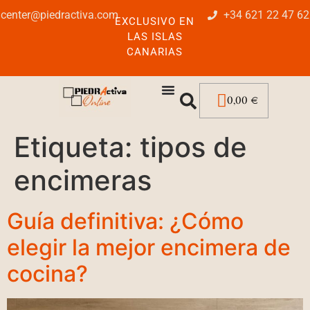
center@piedractiva.com
+34 621 22 47 62
EXCLUSIVO EN
LAS ISLAS
CANARIAS
0,00
€
Etiqueta:
tipos de
encimeras
Guía definitiva: ¿Cómo
elegir la mejor encimera de
cocina?