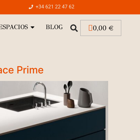
+34 621 22 47 62
ESPACIOS
BLOG
0,00
€
ace Prime