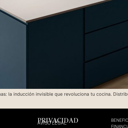
 la inducción invisible que revoluciona tu cocina. Distribu
PRIVACIDAD
BENEFIC
AVISO LEGAL
FINANCI